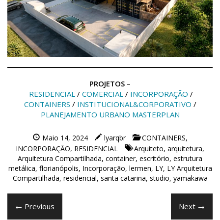
PROJETOS
–
RESIDENCIAL
/
COMERCIAL
/
INCORPORAÇÃO
/
CONTAINERS
/
INSTITUCIONAL&CORPORATIVO
/
PLANEJAMENTO URBANO MASTERPLAN
Maio 14, 2024
lyarqbr
CONTAINERS
,
INCORPORAÇÃO
,
RESIDENCIAL
Arquiteto
,
arquitetura
,
Arquitetura Compartilhada
,
container
,
escritório
,
estrutura
metálica
,
florianópolis
,
Incorporação
,
lermen
,
LY
,
LY Arquitetura
Compartilhada
,
residencial
,
santa catarina
,
studio
,
yamakawa
← Previous
Next →