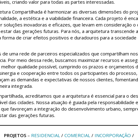
áveis, criando valor para todas as partes interessadas.
etura Compartilhada é harmonizar as diversas dimensões do proj
nalidade, a estética e a viabilidade financeira. Cada projeto é e
r soluções inovadoras e eficazes, que levam em consideração o 
-estar das gerações futuras. Para nós, a arquitetura transcende 
a forma de criar efeitos positivos e duradouros para a sociedade
 de uma rede de parceiros especializados que compartilham nos
ncia. Por meio dessa rede, buscamos maximizar recursos e asseg
 melhor qualidade possível, cumprindo os prazos e orçamentos d
 sinergia e cooperação entre todos os participantes do processo
façam as demandas e expectativas de nossos clientes, fomentan
neira integrada.
partilhada, acreditamos que a arquitetura é essencial para o d
vel das cidades. Nossa atuação é guiada pela responsabilidade e
as que favoreçam a integração do desenvolvimento urbano, sempr
ar das gerações futuras.
PROJETOS
–
RESIDENCIAL
/
COMERCIAL
/
INCORPORAÇÃO
/