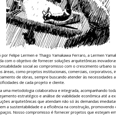
 por Felipe Lermen e Thaigo Yamakawa Ferraro, a Lermen Yama
ada com o objetivo de fornecer soluções arquitetônicas inovadoras
ponsabilidade social ao compromisso com o crescimento urbano s
 áreas, como projetos institucionais, comerciais, corporativos, in
nciamento de obras, sempre buscando atender às necessidades a
ificidades de cada projeto e cliente.
ta uma metodologia colaborativa e integrada, acompanhando tod
ejamento estratégico e análise de viabilidade econômica até a ex
luções arquitetônicas que atendam não só às demandas imediatas
 a sustentabilidade e a eficiência na construção, promovendo 
espaços. Nosso compromisso é fornecer projetos que estejam e