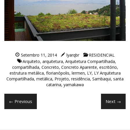
Setembro 11, 2014
lyarqbr
RESIDENCIAL
Arquiteto
,
arquitetura
,
Arquitetura Compartilhada
,
compartilhada
,
Concreto
,
Concreto Aparente
,
escritório
,
estrutura metálica
,
florianópolis
,
lermen
,
LY
,
LY Arquitetura
Compartilhada
,
metálica
,
Projeto
,
residência
,
Sambaqui
,
santa
catarina
,
yamakawa
← Previous
Next →